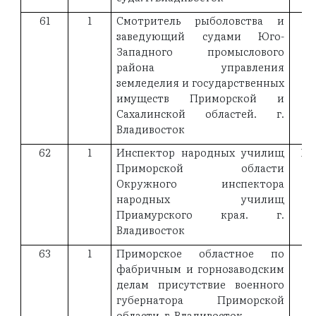
61
1
Смотритель рыболовства и
19
заведующий судами Юго-
Западного промыслового
района управления
земледелия и государственных
имуществ Приморской и
Сахалинской областей. г.
Владивосток
62
1
Инспектор народных училищ
19
Приморской области
Окружного инспектора
народных училищ
Приамурского края. г.
Владивосток
63
1
Приморское областное по
19
фабричным и горнозаводским
делам присутствие военного
губернатора Приморской
области. г. Владивосток