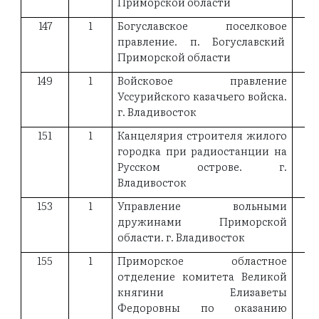
Приморской области
147
1
Богуславское поселковое
19
правление. п. Богуславский
Приморской области
149
1
Войсковое правление
18
Уссурийского казачьего войска.
г. Владивосток
151
1
Канцелярия строителя жилого
городка при радиостанции на
Русском острове. г.
Владивосток
153
1
Управление вольными
19
дружинами Приморской
области. г. Владивосток
155
1
Приморское областное
19
отделение комитета Великой
княгини Елизаветы
Федоровны по оказанию