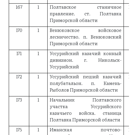
167
1
Полтавское станичное
19
правление. ст. Полтавка
Приморской области
170
1
Венюковское войсковое
18
лесничество. п. Венюковский
Приморской области
171
1
Уссурийский казачий конный
18
дивизион. г. Никольск-
Уссурийский
172
1
Уссурийский пеший казачий
18
полубатальон. п. Камень-
Рыболов Приморской области
173
1
Начальник Полтавского
19
участка Уссурийского
казачьего войска. станица
Полтавка Приморской области
175
1
Иманская почтово-
18