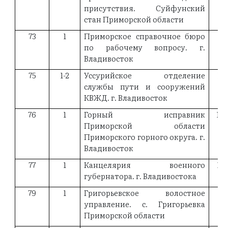
присутствия. Суйфунский
стан Приморской области
73
1
Приморское справочное бюро
19
по рабочему вопросу. г.
Владивосток
75
1-2
Уссурийское отделение
19
службы пути и сооружений
КВЖД. г. Владивосток
76
1
Горный исправник
18
Приморской области
Приморского горного округа. г.
Владивосток
77
1
Канцелярия военного
18
губернатора. г. Владивостока
79
1
Григорьевское волостное
управление. с. Григорьевка
Приморской области