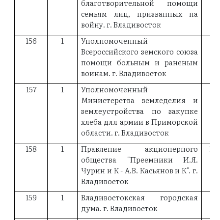
благотворительной помощи
семьям лиц, призванных на
войну. г. Владивосток
156
1
Уполномоченный
19
Всероссийского земского союза
помощи больным и раненым
воинам. г. Владивосток
157
1
Уполномоченный
19
Министерства земледелия и
землеустройства по закупке
хлеба для армии в Приморской
области. г. Владивосток
158
1
Правление акционерного
18
общества "Преемники И.Я.
Чурин и К - А.В. Касьянов и К". г.
Владивосток
159
1
Владивостокская городская
18
дума. г. Владивосток