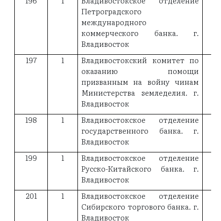
196
1
Владивостокское отделение
19
Петроградского
международного
коммерческого банка. г.
Владивосток
197
1
Владивостокский комитет по
оказанию помощи
призванным на войну чинам
Министерства земледелия. г.
Владивосток
198
1
Владивостокское отделение
18
государственного банка. г.
Владивосток
199
1
Владивостокское отделение
18
Русско-Китайского банка. г.
Владивосток
201
1
Владивостокское отделение
19
Сибирского торгового банка. г.
Владивосток