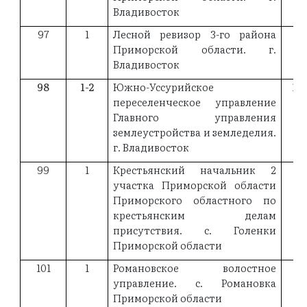
Владивосток
97
1
Лесной ревизор 3-го района
19
Приморской области. г.
Владивосток
98
1-2
Южно-Уссурийское
18
переселенческое управление
Главного управления
землеустройства и земледелия.
г. Владивосток
99
1
Крестьянский начальник 2
19
участка Приморской области
Приморского областного по
крестьянским делам
присутствия. с. Голенки
Приморской области
101
1
Романовское волостное
19
управление. с. Романовка
Приморской области