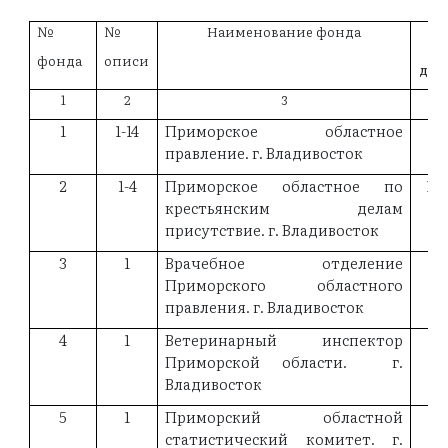
№
№
Наименование фонда
Кр
ф
онда
описи
док
1
2
3
1
1-14
Приморское областное
18
правление. г. Владивосток
2
1-4
Приморское областное по
19
крестьянским делам
присутствие. г. Владивосток
3
1
Врачебное отделение
18
Приморского областного
правления. г. Владивосток
4
1
Ветеринарный инспектор
18
Приморской области. г.
Владивосток
5
1
Приморский областной
18
статистический комитет. г.