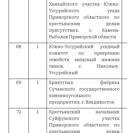
Ханкайского участка Южно-
Уссурийского уезда
Приморского областного по
крестьянским делам
присутствия. с. Камень-
Рыболов Приморской области
68
1
Южно-Уссурийский уездный
комитет по призрению
семейств запасный нижних
чинов. г. Никольск-
Уссурийский
69
1
Брикетная фабрика
19
Сучанского государственного
каменноугольного
предприятия. г. Владивосток
72
1
Крестьянский начальник
19
Суйфунского участка
Приморского областного по
крестьянским делам