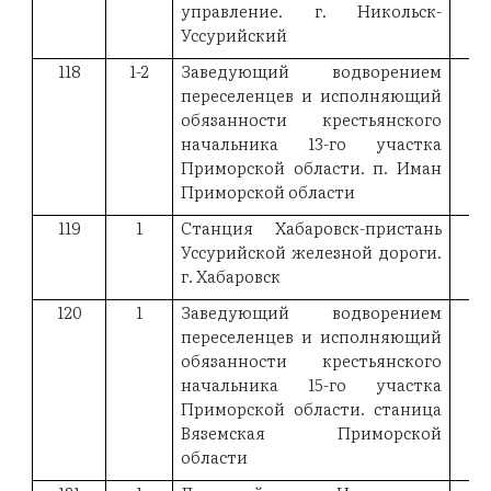
управление. г. Никольск-
Уссурийский
118
1-2
Заведующий водворением
19
переселенцев и исполняющий
обязанности крестьянского
начальника 13-го участка
Приморской области. п. Иман
Приморской области
119
1
Станция Хабаровск-пристань
19
Уссурийской железной дороги.
г. Хабаровск
120
1
Заведующий водворением
19
переселенцев и исполняющий
обязанности крестьянского
начальника 15-го участка
Приморской области. станица
Вяземская Приморской
области