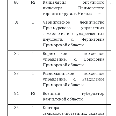
80
1-2
Канцелярия окружного
18
инженера Приморского
горного округа. г. Николаевск
81
1
Черниговское лесничество
18
Приамурского управления
земледелия и государственных
имуществ. с. Черниговка
Приморской области
82
1
Борисовское волостное
управление. с. Борисовка
Приморской области
83
1
Раздольнинское волостное
управление. с. Раздольное
Приморской области
84
1-2
Военный губернатор
18
Камчатской области
85
1
Контора
19
сельскохозяйственных складов