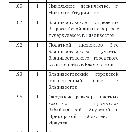
185
1
Никольское лесничество. г.
19
Никольск-Уссурийский
187
1
Владивостокское отделение
19
Всероссийской лиги по борьбе с
туберкулезом. г. Владивосток
192
1
Податной инспектор 3-го
19
Владивостокского участка
Владивостокского городского
казначейства. г. Владивосток
193
1
Владивостокский городской
18
общественный банк. г.
Владивосток
195
1
Окружные ревизоры частных
18
золотых промыслов
Забайкальской, Амурской и
Приморской областей. г.
Иркутск