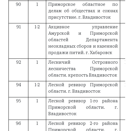
90
1
Приморское областное по
19
делам об обществах и союзах
присутствие. г. Владивосток
91
1-2
Акцизное управление
18
Амурской и Приморской
областей Департамента
неокладных сборов и казенной
продажи питий. г. Хабаровск
92
1
Лесничий Островного
18
лесничества Приморской
области. крепость Владивосток
94
1-2
Лесной ревизор Приморской
18
области. г. Владивосток
95
1
Лесной ревизор 1-го района
19
Приморской области. г.
Владивосток
96
1
Лесной ревизор 2-го района
19
Приморской области. г.