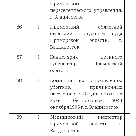
Приморского
переселенческого управления.
г. Владивосток
86
1
Приморский областной
18
стряпчий Окружного суда
Приморской области. г.
Владивосток
87
1
Канцелярия военного
18
губернатора Приморской
области
88
1
Комиссия по определению
19
убытков, причиненных
населению г. Владивостока во
время беспорядков 30-31
октября 1905 г. г. Владивосток
89
1
Медицинский инспектор
18
Приморской области. г.
Владивосток