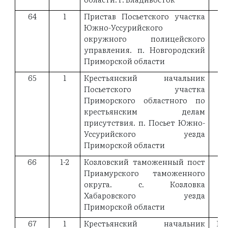
64
1
Пристав Посьетского участка
18
Южно-Уссурийского
окружного полицейского
управления. п. Новгородский
Приморской области
65
1
Крестьянский начальник
19
Посьетского участка
Приморского областного по
крестьянским делам
присутствия. п. Посьет Южно-
Уссурийского уезда
Приморской области
66
1-2
Козловский таможенный пост
19
Приамурского таможенного
округа. с. Козловка
Хабаровского уезда
Приморской области
67
1
Крестьянский начальник
19