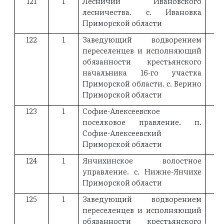
121
1
Лесничий Ивановского
лесничества. с. Ивановка
Приморской области
122
1
Заведующий водворением
19
переселенцев и исполняющий
обязанности крестьянского
начальника 16-го участка
Приморской области. с. Верино
Приморской области
123
1
Софие-Алексеевское
19
поселковое правление. п.
Софие-Алексеевский
Приморской области
124
1
Янчихинское волостное
18
управление. с. Нижне-Янчихе
Приморской области
125
1
Заведующий водворением
18
переселенцев и исполняющий
обязанности крестьянского