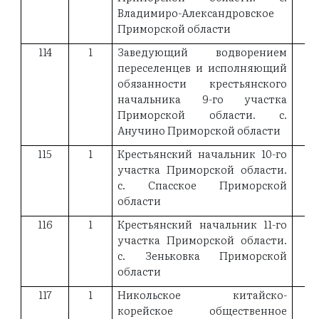
Владимиро-Александровское
Приморской области
114
1
Заведующий водворением
19
переселенцев и исполняющий
обязанности крестьянского
начальника 9-го участка
Приморской области. с.
Анучино Приморской области
115
1
Крестьянский начальник 10-го
19
участка Приморской области.
с. Спасское Приморской
области
116
1
Крестьянский начальник 11-го
участка Приморской области.
с. Зеньковка Приморской
области
117
1
Никольское китайско-
19
корейское общественное