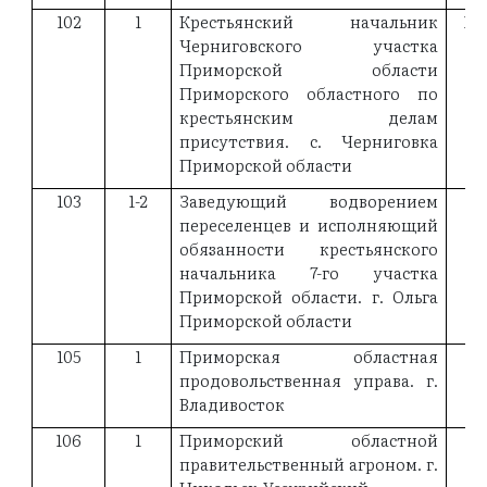
102
1
Крестьянский начальник
19
Черниговского участка
Приморской области
Приморского областного по
крестьянским делам
присутствия. с. Черниговка
Приморской области
103
1-2
Заведующий водворением
18
переселенцев и исполняющий
обязанности крестьянского
начальника 7-го участка
Приморской области. г. Ольга
Приморской области
105
1
Приморская областная
19
продовольственная управа. г.
Владивосток
106
1
Приморский областной
19
правительственный агроном. г.