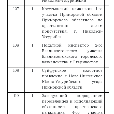
Никольск-Уссурийский
107
1
Крестьянский начальник 1-го
19
участка Приморской области
Приморского областного по
крестьянским делам
присутствия. г. Никольск-
Уссурийск
108
1
Податной инспектор 2-го
19
Владивостокского участка
Владивостокского городского
казначейства. г. Владивосток
109
1
Суйфунское волостное
19
правление. с. Ново-Никольское
Южно-Уссурийского уезда
Приморской области
110
1
Заведующий водворением
19
переселенцев и исполняющий
обязанности крестьянского
начальника 4-го участка