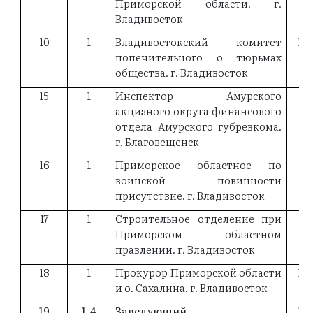
Приморской области. г.
Владивосток
10
1
Владивостокский комитет
18
попечительного о тюрьмах
общества. г. Владивосток
15
1
Инспектор Амурского
18
акцизного округа финансового
отдела Амурского губревкома.
г. Благовещенск
16
1
Приморское областное по
18
воинской повинности
присутствие. г. Владивосток
17
1
Строительное отделение при
18
Приморском областном
правлении. г. Владивосток
18
1
Прокурор Приморской области
18
и о. Сахалина. г. Владивосток
19
1-4
Заведующий
19