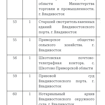
области Министерства
торговли и промышленности.
г. Владивосток
53
1
Старший смотритель казенных
19
зданий Владивостокского
порта. г. Владивосток
55
1
Приморское общество
19
сельского хозяйства. г.
Владивосток
56
1
Шкотовская почтово-
19
телеграфная контора. с.
Шкотово Приморской области
59
1
Призовой суд
Владивостокского порта. г.
Владивосток
60
1
Нотариальный архив
18
Владивостокского окружного
суда. г. Владивосток