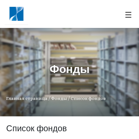
☰
Фонды
/
/
Главная страница
Фонды
Список фондов
Список фондов