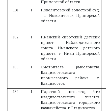
Приморской области.
181
1
Новолитовский волостной суд.
19
с. Новолитовск Приморской
области
182
1
Иманский сиротский детский
19
приют Наблюдательного
совета Иманского детского
приюта. г. Иман Приморской
области
183
1
Смотритель рыболовства
19
Владивостокского
промыслового района. г.
Владивосток
184
1
Податной инспектор 5-го
19
Владивостокского участка
Владивостокского городского
казначейства. г. Владивосток