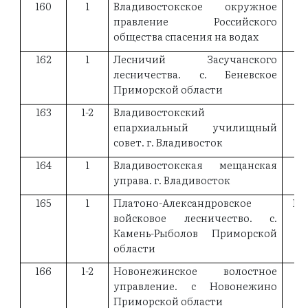
160
1
Владивостокское окружное
18
правление Российского
общества спасения на водах
162
1
Лесничий Засучанского
19
лесничества. с. Беневское
Приморской области
163
1-2
Владивостокский
18
епархиальный училищный
совет. г. Владивосток
164
1
Владивостокская мещанская
19
управа. г. Владивосток
165
1
Платоно-Александровское
18
войсковое лесничество. с.
Камень-Рыболов Приморской
области
166
1-2
Новонежинское волостное
19
управление. с Новонежино
Приморской области