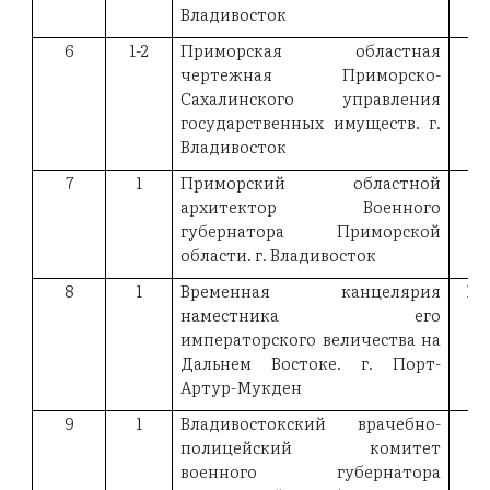
Владивосток
6
1-2
Приморская областная
18
чертежная Приморско-
Сахалинского управления
государственных имуществ. г.
Владивосток
7
1
Приморский областной
18
архитектор Военного
губернатора Приморской
области. г. Владивосток
8
1
Временная канцелярия
18
наместника его
императорского величества на
Дальнем Востоке. г. Порт-
Артур-Мукден
9
1
Владивостокский врачебно-
18
полицейский комитет
военного губернатора