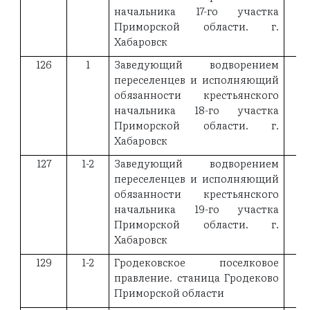
начальника 17-го участка
Приморской области. г.
Хабаровск
126
1
Заведующий водворением
18
переселенцев и исполняющий
обязанности крестьянского
начальника 18-го участка
Приморской области. г.
Хабаровск
127
1-2
Заведующий водворением
19
переселенцев и исполняющий
обязанности крестьянского
начальника 19-го участка
Приморской области. г.
Хабаровск
129
1-2
Гродековское поселковое
19
правление. станица Гродеково
Приморской области