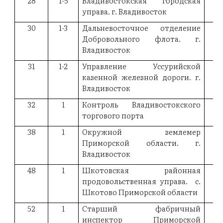
28
1-5
Владивостокская городская
18
управа. г. Владивосток
30
1-3
Дальневосточное отделение
18
Добровольного флота. г.
Владивосток
31
1-2
Управление Уссурийской
18
казенной железной дороги. г.
Владивосток
32
1
Контроль Владивостокского
19
торгового порта
38
1
Окружной землемер
19
Приморской области. г.
Владивосток
48
1
Шкотовская районная
продовольственная управа. с.
Шкотово Приморской области
52
1
Старший фабричный
19
инспектор Приморской