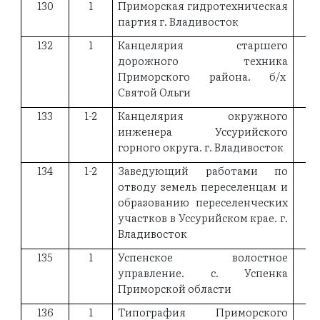
130
1
Приморская гидротехническая
19
партия г. Владивосток
132
1
Канцелярия старшего
19
дорожного техника
Приморского района. б/х
Святой Ольги
133
1-2
Канцелярия окружного
18
инженера Уссурийского
горного округа. г. Владивосток
134
1-2
Заведующий работами по
18
отводу земель переселенцам и
образованию переселенческих
участков в Уссурийском крае. г.
Владивосток
135
1
Успенское волостное
19
управление. с. Успенка
Приморской области
136
1
Типография Приморского
19