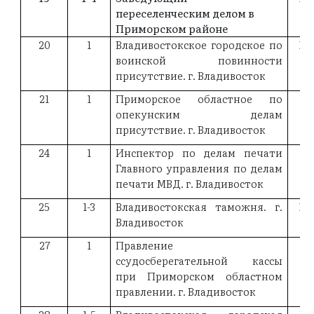
переселенческим делом в
Приморском районе
20
1
Владивостокское городское по
19
воинской повинности
присутствие. г. Владивосток
21
1
Приморское областное по
18
опекунским делам
присутствие. г. Владивосток
24
1
Инспектор по делам печати
19
Главного управления по делам
печати МВД. г. Владивосток
25
1-3
Владивостокская таможня. г.
19
Владивосток
27
1
Правление
18
ссудосберегательной кассы
при Приморском областном
правлении. г. Владивосток