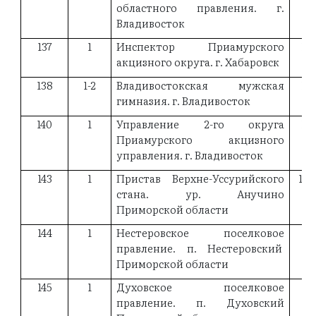
областного правления. г.
Владивосток
137
1
Инспектор Приамурского
18
акцизного округа. г. Хабаровск
138
1-2
Владивостокская мужская
18
гимназия. г. Владивосток
140
1
Управление 2-го округа
18
Приамурского акцизного
управления. г. Владивосток
143
1
Пристав Верхне-Уссурийского
188
стана. ур. Анучино
Приморской области
144
1
Нестеровское поселковое
19
правление. п. Нестеровский
Приморской области
145
1
Духовское поселковое
19
правление. п. Духовский