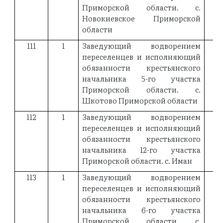
Приморской области. с.
Новокиевское Приморской
области
111
1
Заведующий водворением
19
переселенцев и исполняющий
обязанности крестьянского
начальника 5-го участка
Приморской области. с.
Шкотово Приморской области
112
1
Заведующий водворением
19
переселенцев и исполняющий
обязанности крестьянского
начальника 12-го участка
Приморской области. с. Иман
113
1
Заведующий водворением
19
переселенцев и исполняющий
обязанности крестьянского
начальника 6-го участка
Приморской области. с.