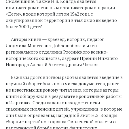
Смоленщине. Также Н.З. Коляда является
инициатором и главным организатором операции
«Дети», в ходе которой летом 1942 года с
оккупированной территории в тыл было выведено
более 3000 детей.
Авторы книги — краевед, историк, педагог
Людмила Моисеевна Добролюбова и член
регионального отделения Российского военно-
исторического общества, лауреат Премии Нижнего
Новгорода Алексей Александрович Чкалов.
Важным достоинством работы является введение в
научный оборот большого числа документов, ранее
не известных широкому читателю, которые авторы
книги обнаружили в результате кропотливой работы
в 14 архивах. Среди важных находок: списки
спасенных смоленских детей, учреждения, в которые
они были определены; наградной лист Н.З. Коляды;
сборник партийного архива Смоленской области о
партизанской борьбе против фашистских