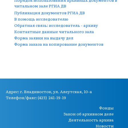
читальном зале РГИА ДВ
Публикация документов РГИА ДВ
В помощь исследователю
Обратная связь: исследователь - архиву
Контактные данные читального зала
Форма заявки на выдачу дел
Форма заказа на копирование документов
Адрес:
г. Владивосток, ул. Алеутская, 10-а
Телефон/факс: (423) 241-19-19
Фонды
Закон об архивном деле
Деятельность архива
Новости