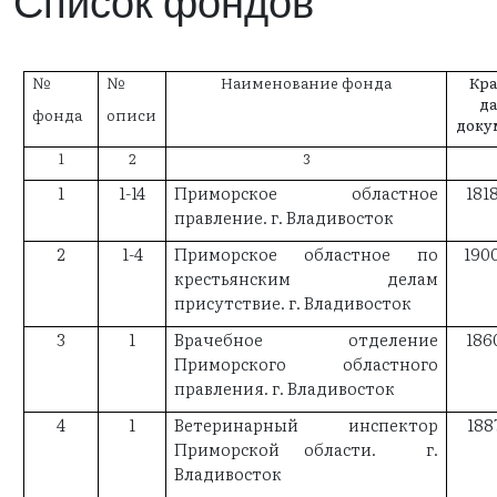
Список фондов
№
№
Наименование фонда
Кр
д
ф
онда
описи
доку
1
2
3
1
1-14
Приморское областное
181
правление. г. Владивосток
2
1-4
Приморское областное по
190
крестьянским делам
присутствие. г. Владивосток
3
1
Врачебное отделение
186
Приморского областного
правления. г. Владивосток
4
1
Ветеринарный инспектор
188
Приморской области. г.
Владивосток