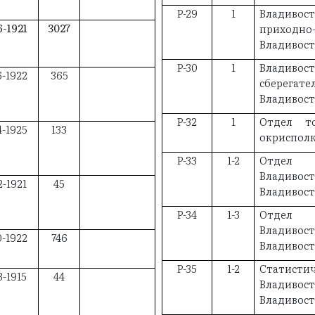
Р-29
1
Владив
6-1921
3027
приходн
Владивос
Р-30
1
Владив
6-1922
365
сберегат
Владивос
Р-32
1
Отдел то
4-1925
133
окрисполк
Р-33
1-2
Отдел н
Владивос
2-1921
45
Владивос
Р-34
1-3
Отдел
Владивос
0-1922
746
Владивос
Р-35
1-2
Стати
3-1915
44
Владивос
Владивос