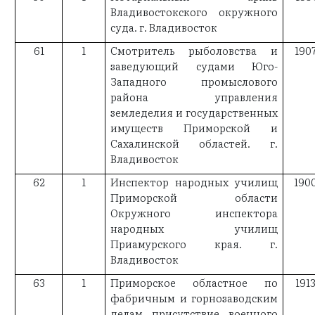
Владивостокского окружного
суда. г. Владивосток
61
1
Смотритель рыболовства и
190
заведующий судами Юго-
Западного промыслового
района управления
земледелия и государственных
имуществ Приморской и
Сахалинской областей. г.
Владивосток
62
1
Инспектор народных училищ
190
Приморской области
Окружного инспектора
народных училищ
Приамурского края. г.
Владивосток
63
1
Приморское областное по
191
фабричным и горнозаводским
делам присутствие военного