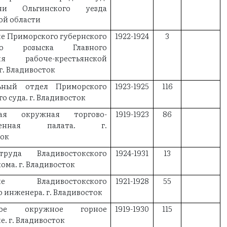
и Ольгинского уезда
ой области
е Приморского губернского
1922-1924
3
ого розыска Главного
ия рабоче-крестьянской
г. Владивосток
ьный отдел Приморского
1923-1925
116
о суда. г. Владивосток
кая окружная торгово-
1919-1923
86
ленная палата. г.
ток
руда Владивостокского
1924-1931
13
ома. г. Владивосток
ние Владивостокского
1921-1928
55
 инженера. г. Владивосток
кое окружное горное
1919-1930
115
е. г. Владивосток