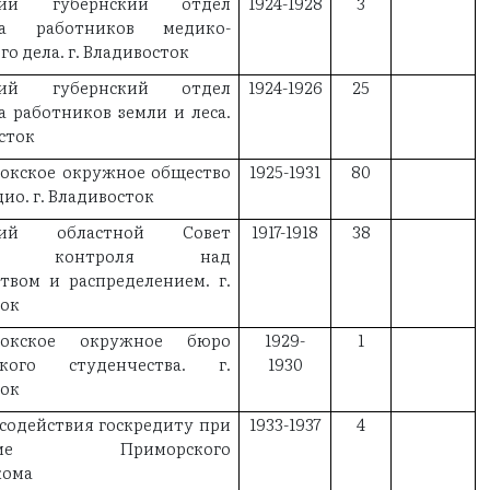
кий губернский отдел
1924-1928
3
за работников медико-
о дела. г. Владивосток
кий губернский отдел
1924-1926
25
 работников земли и леса.
осток
токское окружное общество
1925-1931
80
ио. г. Владивосток
кий областной Совет
1917-1918
38
его контроля над
твом и распределением. г.
ток
стокское окружное бюро
1929-
1
ского студенчества. г.
1930
ток
содействия госкредиту при
1933-1937
4
диуме Приморского
кома