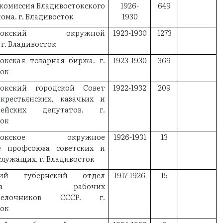
комиссия Владивостокского
1926-
649
ома. г. Владивосток
1930
остокский окружной
1923-1930
1273
 г. Владивосток
окская товарная биржа. г.
1923-1930
369
ток
токский городской Совет
1922-1932
209
 крестьянских, казачьих и
рмейских депутатов. г.
ток
остокское окружное
1926-1931
13
е профсоюза советских и
служащих. г. Владивосток
кий губернский отдел
1917-1926
15
союза рабочих
бделочников СССР. г.
ток