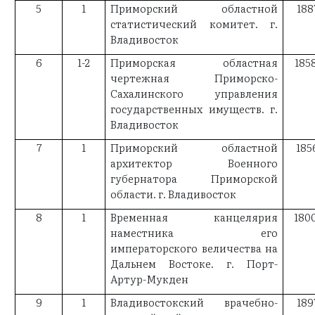
5
1
Приморский областной
188
статистический комитет. г.
Владивосток
6
1-2
Приморская областная
185
чертежная Приморско-
Сахалинского управления
государственных имуществ. г.
Владивосток
7
1
Приморский областной
185
архитектор Военного
губернатора Приморской
области. г. Владивосток
8
1
Временная канцелярия
180
наместника его
императорского величества на
Дальнем Востоке. г. Порт-
Артур-Мукден
9
1
Владивостокский врачебно-
189