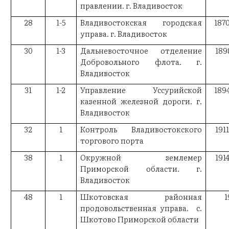
правлении. г. Владивосток
28
1-5
Владивостокская городская
187
управа. г. Владивосток
30
1-3
Дальневосточное отделение
189
Добровольного флота. г.
Владивосток
31
1-2
Управление Уссурийской
189
казенной железной дороги. г.
Владивосток
32
1
Контроль Владивостокского
191
торгового порта
38
1
Окружной землемер
191
Приморской области. г.
Владивосток
48
1
Шкотовская районная
1
продовольственная управа. с.
Шкотово Приморской области