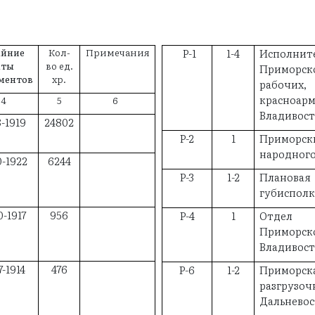
айние
Кол-
Примечания
Р-1
1-4
Испол
аты
во ед.
Приморск
ментов
хр.
рабочих,
красноа
4
5
6
Владивос
8-1919
24802
Р-2
1
Приморс
народного
0-1922
6244
Р-3
1-2
Планова
губисполк
0-1917
956
Р-4
1
Отдел 
Приморс
Владивос
7-1914
476
Р-6
1-2
Приморск
разгр
Дальнев