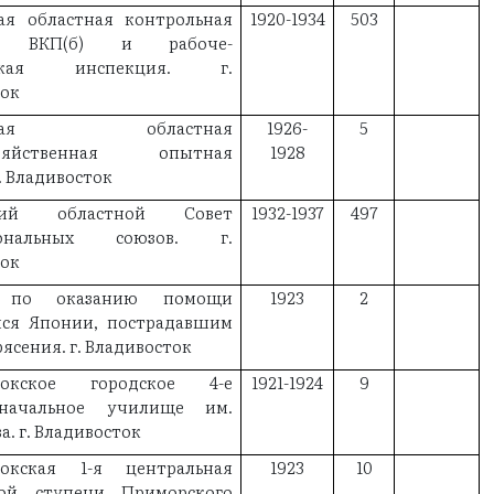
ая областная контрольная
1920-1934
503
ия ВКП(б) и рабоче-
нская инспекция. г.
ток
рская областная
1926-
5
хозяйственная опытная
1928
. Владивосток
кий областной Совет
1932-1937
497
иональных союзов. г.
ток
 по оказанию помощи
1923
2
ся Японии, пострадавшим
рясения. г. Владивосток
стокское городское 4-е
1921-1924
9
начальное училище им.
а. г. Владивосток
токская 1-я центральная
1923
10
ой ступени Приморского