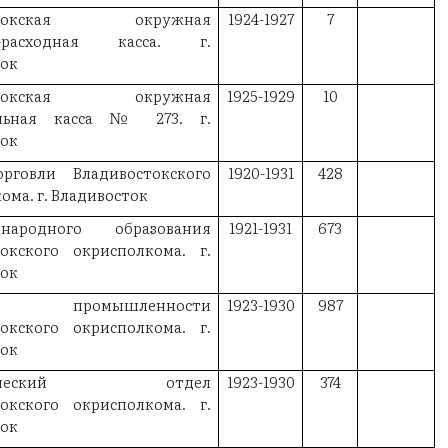
остокская окружная
1924-1927
7
о-расходная касса. г.
ток
остокская окружная
1925-1929
10
ельная касса № 273. г.
ток
рговли Владивостокского
1920-1931
428
ома. г. Владивосток
ародного образования
1921-1931
673
токского окрисполкома. г.
ток
 промышленности
1923-1930
987
токского окрисполкома. г.
ток
стический отдел
1923-1930
374
токского окрисполкома. г.
ток