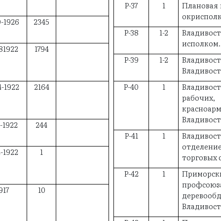
Р-37
1
Плановая 
окрисполк
0-1926
2345
Р-38
1-2
Владив
исполком.
81922
1794
Р-39
1-2
Владивост
Владивос
4-1922
2164
Р-40
1
Владивос
рабочих,
красноа
Владивос
1-1922
244
Р-41
1
Владив
отделени
4-1922
1
торговых 
Р-42
1
Приморс
проф
917
10
деревоо
Владивос