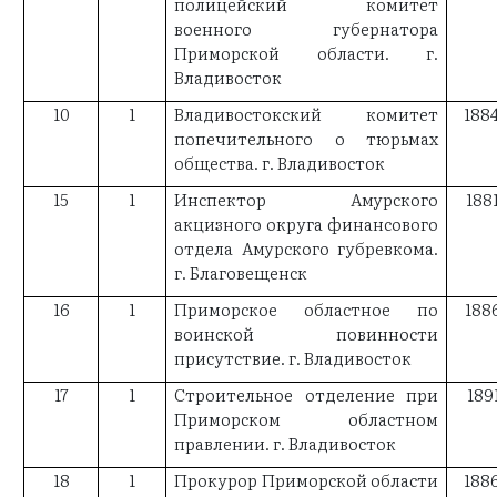
полицейский комитет
военного губернатора
Приморской области. г.
Владивосток
10
1
Владивостокский комитет
188
попечительного о тюрьмах
общества. г. Владивосток
15
1
Инспектор Амурского
188
акцизного округа финансового
отдела Амурского губревкома.
г. Благовещенск
16
1
Приморское областное по
188
воинской повинности
присутствие. г. Владивосток
17
1
Строительное отделение при
189
Приморском областном
правлении. г. Владивосток
18
1
Прокурор Приморской области
188