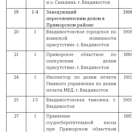
и о. Сахалина. г. Владивосток
19
1-4
Заведующий
190
переселенческим делом в
Приморском районе
20
1
Владивостокское городское по
190
воинской повинности
присутствие. г. Владивосток
21
1
Приморское областное по
188
опекунским делам
присутствие. г. Владивосток
24
1
Инспектор по делам печати
190
Главного управления по делам
печати МВД. г. Владивосток
25
1-3
Владивостокская таможня. г.
190
Владивосток
27
1
Правление
188
ссудосберегательной кассы
при Приморском областном