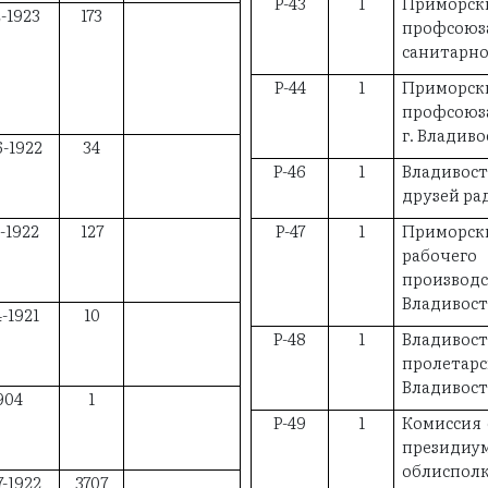
Р-43
1
Приморс
2-1923
173
профсою
санитарног
Р-44
1
Приморс
профсоюза
г. Владив
6-1922
34
Р-46
1
Владивос
друзей рад
1-1922
127
Р-47
1
Приморс
рабоч
производс
Владивос
4-1921
10
Р-48
1
Владиво
пролетар
Владивос
904
1
Р-49
1
Комиссия 
прези
облиспол
7-1922
3707