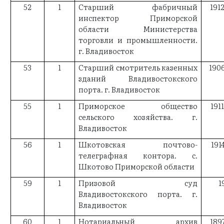
52
1
Старший фабричный
191
инспектор Приморской
области Министерства
торговли и промышленности.
г. Владивосток
53
1
Старший смотритель казенных
190
зданий Владивостокского
порта. г. Владивосток
55
1
Приморское общество
191
сельского хозяйства. г.
Владивосток
56
1
Шкотовская почтово-
191
телеграфная контора. с.
Шкотово Приморской области
59
1
Призовой суд
1
Владивостокского порта. г.
Владивосток
60
1
Нотариальный архив
189