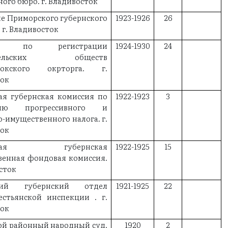
ного бюро. г. Владивосток
е Приморского губернского
1923-1926
26
 г. Владивосток
ия по регистрации
1924-1930
24
ительских обществ
стокского окрторга. г.
ток
ая губернская комиссия по
1922-1923
3
нию прогрессивного и
-имущественного налога. г.
ток
рская губернская
1922-1925
15
венная фондовая комиссия.
осток
кий губернский отдел
1921-1925
22
естьянской инспекции . г.
ток
ой районный народный суд.
1920
2