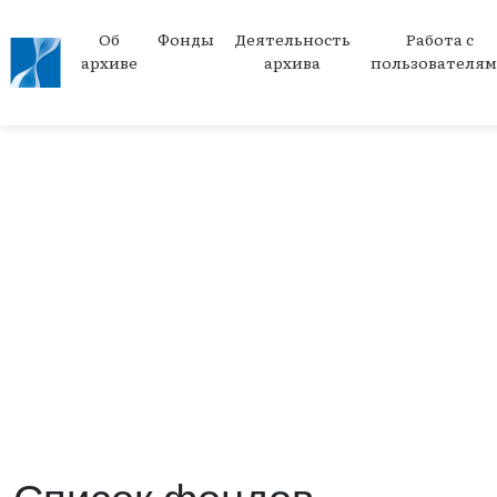
Об
Фонды
Деятельность
Работа с
архиве
архива
пользователя
/
/
Главная страница
Фонды
Список фондов