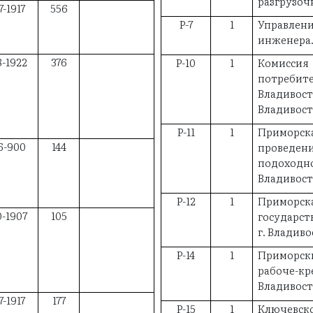
разгрузоч
7-1917
556
Р-7
1
Управлени
инженера.
8-1922
376
Р-10
1
Комисс
потреб
Владиво
Владивос
Р-11
1
Приморск
6-900
144
проведе
подоходно
Владивос
Р-12
1
Примо
0-1907
105
государст
г. Владив
Р-14
1
Приморс
рабоче-кр
Владивос
7-1917
177
Р-15
1
Ключевск