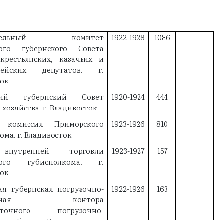
нительный комитет
1922-1928
1086
ого губернского Совета
 крестьянских, казачьих и
рмейских депутатов. г.
ток
кий губернский Совет
1920-1924
444
 хозяйства. г. Владивосток
я комиссия Приморского
1923-1926
810
ома. г. Владивосток
внутренней торговли
1923-1927
157
кого губисполкома. г.
ток
ая губернская погрузочно-
1922-1926
163
узочная контора
осточного погрузочно-