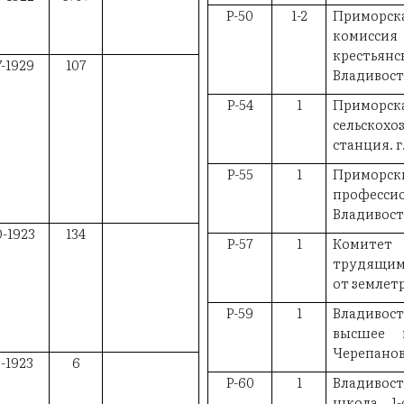
Р-50
1-2
Приморск
комисс
крестья
7-1929
107
Владивос
Р-54
1
Примо
сельско
станция. г
Р-55
1
Приморс
професс
Владивос
0-1923
134
Р-57
1
Комитет
трудящим
от землет
Р-59
1
Владиво
высшее 
Черепанов
3-1923
6
Р-60
1
Владивос
школа 1-