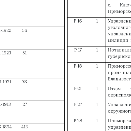
с. Ключ
Приморск
Р-16
1
Управлени
уголовн
4-1920
56
управлен
милиции. 
Р-17
1
Нотариал
1-1923
51
губернског
Р-18
1
Приморс
промыш
Владивос
6-1921
78
Р-21
1
Отдел т
окрисполк
1-1913
27
Р-27
1
Управле
окружного
Р-28
1
Приморс
6-1894
413
управлени