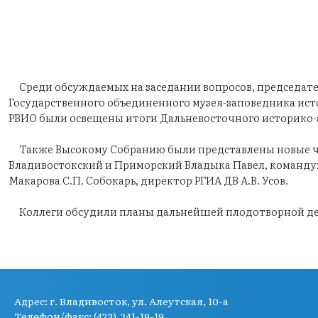
Среди обсуждаемых на заседании вопросов, председате
Государственного объединенного музея-заповедника исто
РВИО были освещены итоги Дальневосточного историко-а
Также Высокому Собранию были представлены новые чл
Владивостокский и Приморский Владыка Павел, команду
Макарова С.П. Собокарь, директор РГИА ДВ А.В. Усов.
Коллеги обсудили планы дальнейшей плодотворной деят
Адрес:
г. Владивосток, ул. Алеутская, 10-а
Телефон/факс: (423) 241-19-19