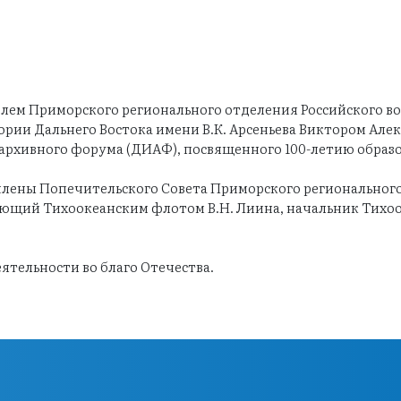
лем Приморского регионального отделения Российского в
рии Дальнего Востока имени В.К. Арсеньева Виктором Але
рхивного форума (ДИАФ), посвященного 100-летию образов
ены Попечительского Совета Приморского регионального
ющий Тихоокеанским флотом В.Н. Лиина, начальник Тихоо
ельности во благо Отечества.