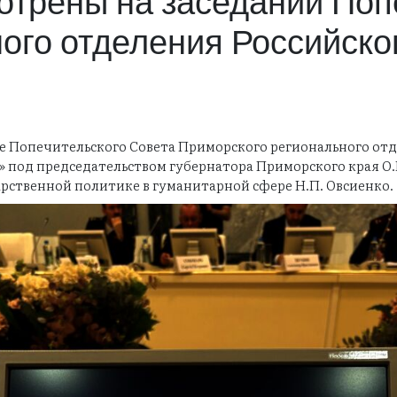
трены на заседании Поп
ого отделения Российско
ние Попечительского Совета Приморского регионального о
» под председательством губернатора Приморского края О
рственной политике в гуманитарной сфере Н.П. Овсиенко.