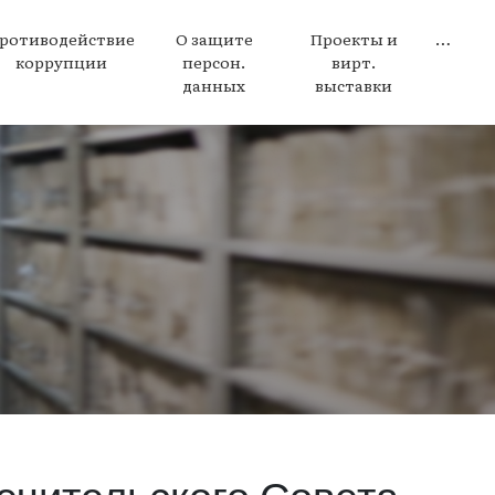
ротиводействие
О защите
Проекты и
…
коррупции
персон.
вирт.
данных
выставки